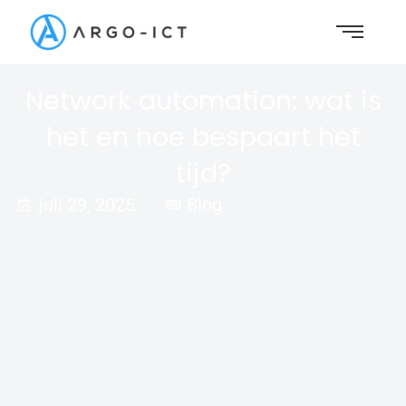
Network automation: wat is
het en hoe bespaart het
tijd?
juli 29, 2025
Blog