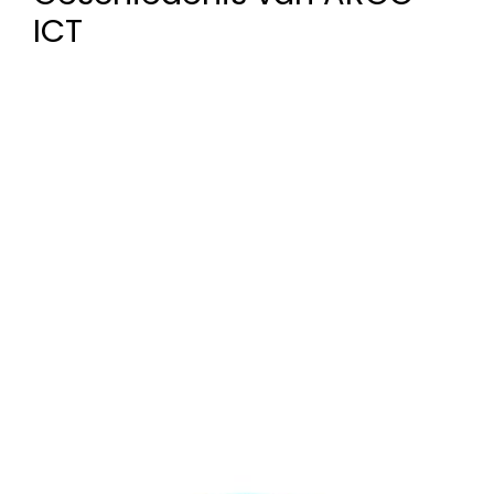
ICT
2017
Oprichting van ARGO-ICT